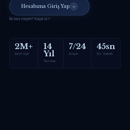
Hesabıma Giriş Yap
→
İlk kez miyim? Kayıt ol
2M+
14
7/24
45sn
Yıl
Aktif Üye
Erişim
Ort. Destek
Tecrübe