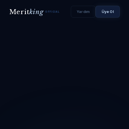
Merit
king
Yardım
Üye Ol
OFFICIAL