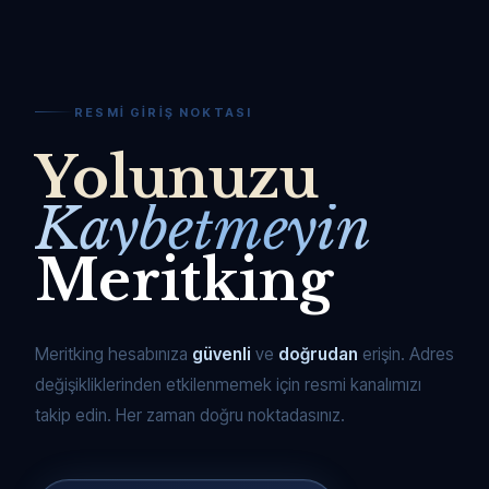
RESMI GIRIŞ NOKTASI
Yolunuzu
Kaybetmeyin
Meritking
Meritking hesabınıza
güvenli
ve
doğrudan
erişin. Adres
değişikliklerinden etkilenmemek için resmi kanalımızı
takip edin. Her zaman doğru noktadasınız.