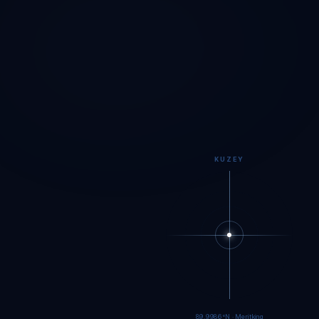
KUZEY
89.9984°N · Meritking