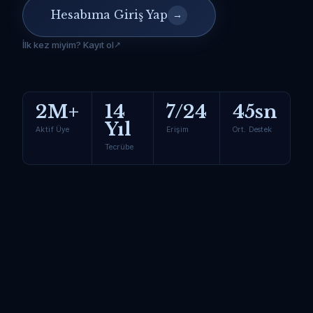
Hesabıma Giriş Yap
→
İlk kez miyim? Kayıt ol
2M+
14
7/24
45sn
Yıl
Aktif Üye
Erişim
Ort. Destek
Tecrübe