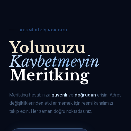
RESMI GIRIŞ NOKTASI
Yolunuzu
Kaybetmeyin
Meritking
Meritking hesabınıza
güvenli
ve
doğrudan
erişin. Adres
değişikliklerinden etkilenmemek için resmi kanalımızı
takip edin. Her zaman doğru noktadasınız.