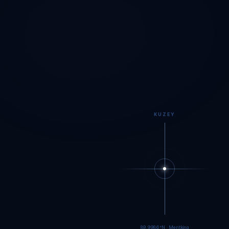
KUZEY
89.9984°N · Meritking