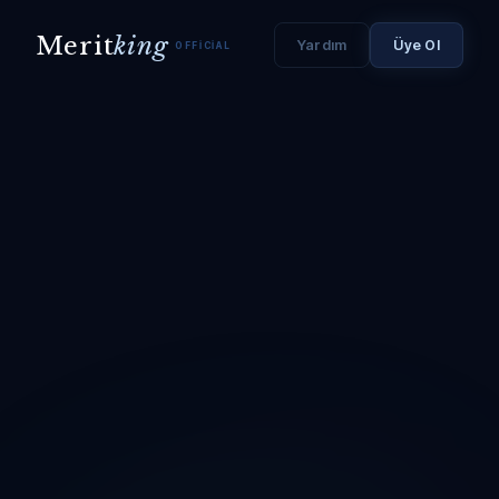
Merit
king
Yardım
Üye Ol
OFFICIAL