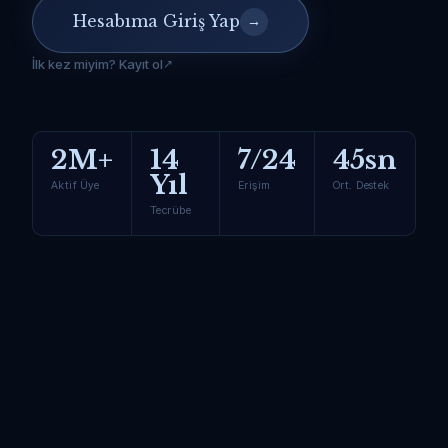
Hesabıma Giriş Yap
→
İlk kez miyim? Kayıt ol
2M+
14
7/24
45sn
Yıl
Aktif Üye
Erişim
Ort. Destek
Tecrübe