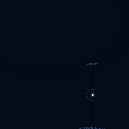
KUZEY
89.9984°N · Meritking