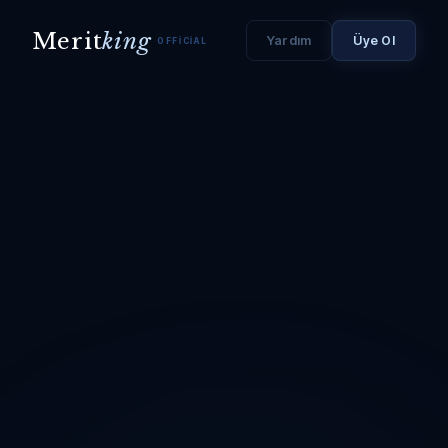
Merit
king
Yardım
Üye Ol
OFFICIAL