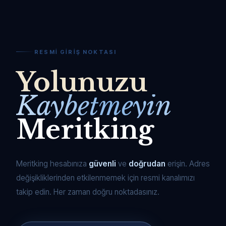
RESMI GIRIŞ NOKTASI
Yolunuzu
Kaybetmeyin
Meritking
Meritking hesabınıza
güvenli
ve
doğrudan
erişin. Adres
değişikliklerinden etkilenmemek için resmi kanalımızı
takip edin. Her zaman doğru noktadasınız.