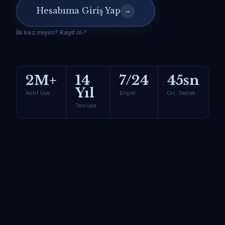
Hesabıma Giriş Yap
→
İlk kez miyim? Kayıt ol
2M+
14
7/24
45sn
Yıl
Aktif Üye
Erişim
Ort. Destek
Tecrübe