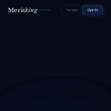
Merit
king
Yardım
Üye Ol
OFFICIAL