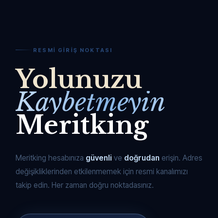
RESMI GIRIŞ NOKTASI
Yolunuzu
Kaybetmeyin
Meritking
Meritking hesabınıza
güvenli
ve
doğrudan
erişin. Adres
değişikliklerinden etkilenmemek için resmi kanalımızı
takip edin. Her zaman doğru noktadasınız.