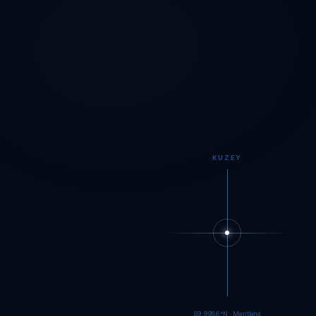
KUZEY
89.9984°N · Meritking