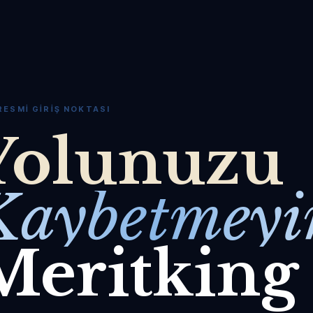
RESMI GIRIŞ NOKTASI
Yolunuzu
Kaybetmeyi
Meritking