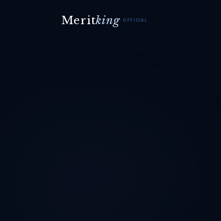
Merit
king
OFFICIAL