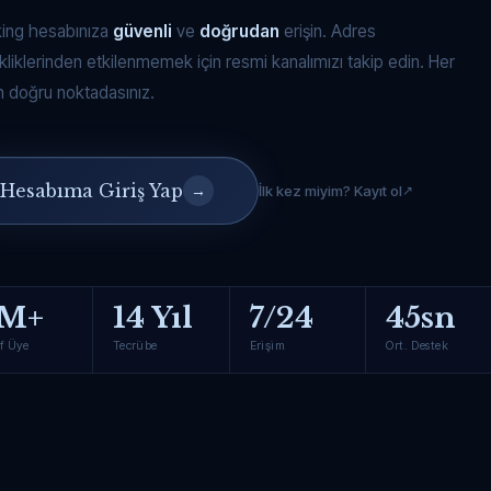
king hesabınıza
güvenli
ve
doğrudan
erişin. Adres
kliklerinden etkilenmemek için resmi kanalımızı takip edin. Her
 doğru noktadasınız.
Hesabıma Giriş Yap
→
İlk kez miyim? Kayıt ol
M+
14 Yıl
7/24
45sn
f Üye
Tecrübe
Erişim
Ort. Destek