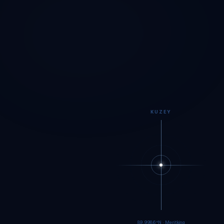
KUZEY
89.9984°N · Meritking