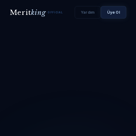
Merit
king
Yardım
Üye Ol
OFFICIAL