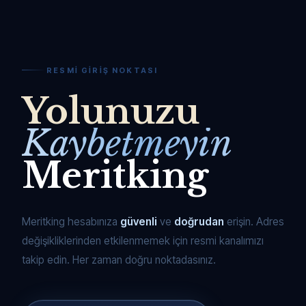
RESMI GIRIŞ NOKTASI
Yolunuzu
Kaybetmeyin
Meritking
Meritking hesabınıza
güvenli
ve
doğrudan
erişin. Adres
değişikliklerinden etkilenmemek için resmi kanalımızı
takip edin. Her zaman doğru noktadasınız.