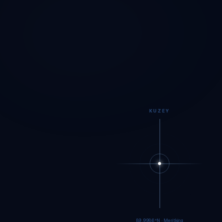
KUZEY
89.9984°N · Meritking