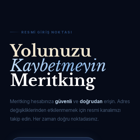
RESMI GIRIŞ NOKTASI
Yolunuzu
Kaybetmeyin
Meritking
Meritking hesabınıza
güvenli
ve
doğrudan
erişin. Adres
değişikliklerinden etkilenmemek için resmi kanalımızı
takip edin. Her zaman doğru noktadasınız.