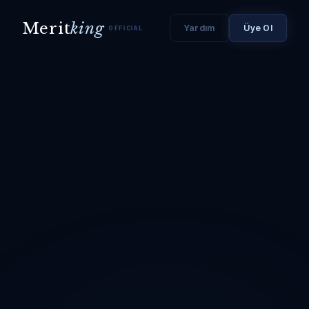
Merit
king
Yardım
Üye Ol
OFFICIAL