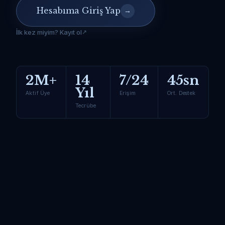
Hesabıma Giriş Yap
→
İlk kez miyim? Kayıt ol
2M+
14
7/24
45sn
Yıl
Aktif Üye
Erişim
Ort. Destek
Tecrübe