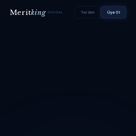
Merit
king
Yardım
Üye Ol
OFFICIAL