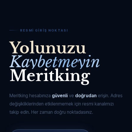
RESMI GIRIŞ NOKTASI
Yolunuzu
Kaybetmeyin
Meritking
Meritking hesabınıza
güvenli
ve
doğrudan
erişin. Adres
değişikliklerinden etkilenmemek için resmi kanalımızı
takip edin. Her zaman doğru noktadasınız.