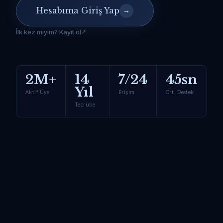
Hesabıma Giriş Yap
→
İlk kez miyim? Kayıt ol
2M+
14
7/24
45sn
Yıl
Aktif Üye
Erişim
Ort. Destek
Tecrübe