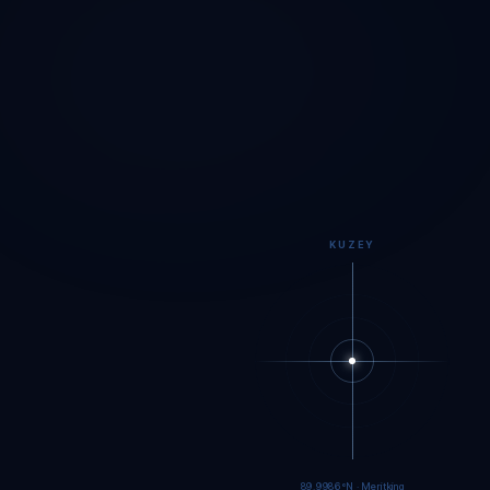
KUZEY
89.9983°N · Meritking