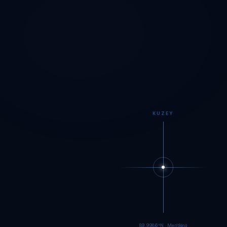
KUZEY
89.9984°N · Meritking