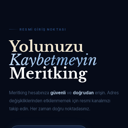
RESMI GIRIŞ NOKTASI
Yolunuzu
Kaybetmeyin
Meritking
Meritking hesabınıza
güvenli
ve
doğrudan
erişin. Adres
değişikliklerinden etkilenmemek için resmi kanalımızı
takip edin. Her zaman doğru noktadasınız.