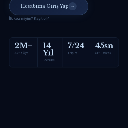
Hesabıma Giriş Yap
→
İlk kez miyim? Kayıt ol
2M+
14
7/24
45sn
Yıl
Aktif Üye
Erişim
Ort. Destek
Tecrübe