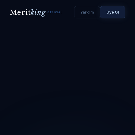
Merit
king
Yardım
Üye Ol
OFFICIAL