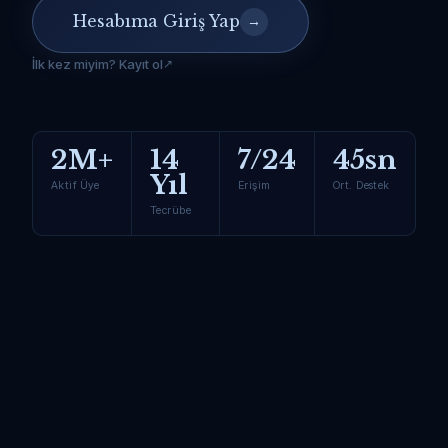
Hesabıma Giriş Yap
→
İlk kez miyim? Kayıt ol
2M+
14
7/24
45sn
Yıl
Aktif Üye
Erişim
Ort. Destek
Tecrübe