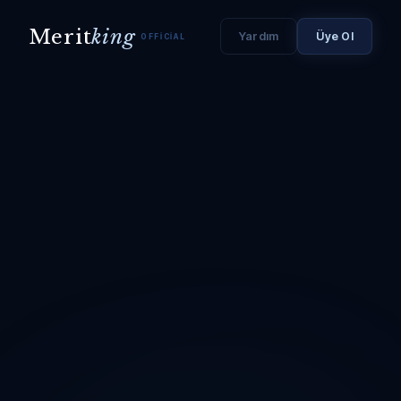
Merit
king
Yardım
Üye Ol
OFFICIAL