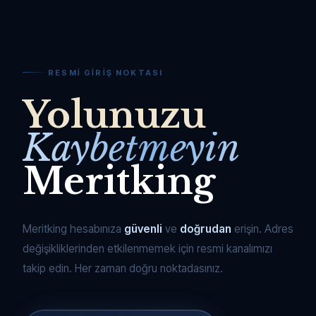
RESMI GIRIŞ NOKTASI
Yolunuzu
Kaybetmeyin
Meritking
Meritking hesabınıza
güvenli
ve
doğrudan
erişin. Adres
değişikliklerinden etkilenmemek için resmi kanalımızı
takip edin. Her zaman doğru noktadasınız.