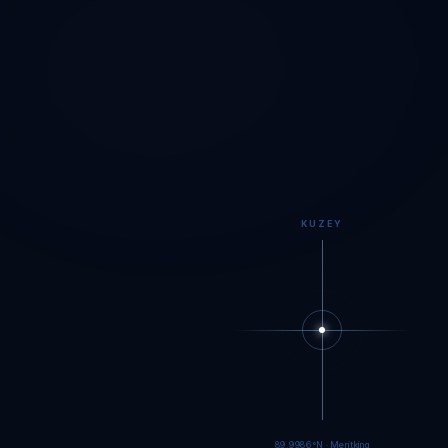
KUZEY
89.9984°N · Meritking