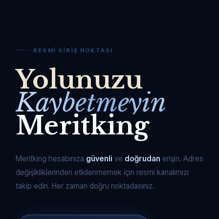
RESMI GIRIŞ NOKTASI
Yolunuzu
Kaybetmeyin
Meritking
Meritking hesabınıza
güvenli
ve
doğrudan
erişin. Adres
değişikliklerinden etkilenmemek için resmi kanalımızı
takip edin. Her zaman doğru noktadasınız.