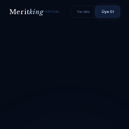
Merit
king
Yardım
Üye Ol
OFFICIAL