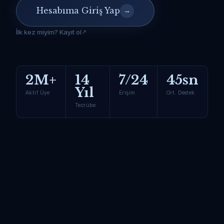
Hesabıma Giriş Yap
→
İlk kez miyim? Kayıt ol
2M+
14
7/24
45sn
Yıl
Aktif Üye
Erişim
Ort. Destek
Tecrübe