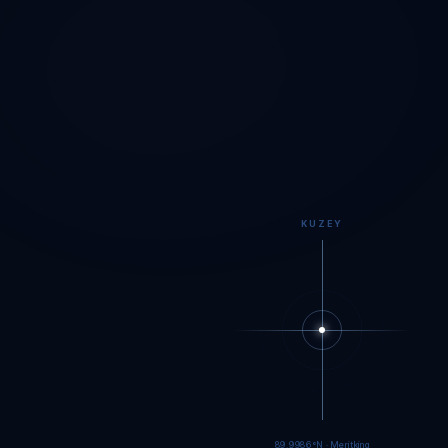
KUZEY
89.9984°N · Meritking