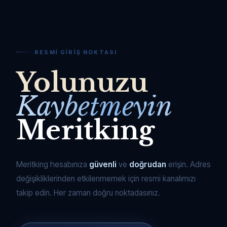
RESMI GIRIŞ NOKTASI
Yolunuzu
Kaybetmeyin
Meritking
Meritking hesabınıza
güvenli
ve
doğrudan
erişin. Adres
değişikliklerinden etkilenmemek için resmi kanalımızı
takip edin. Her zaman doğru noktadasınız.