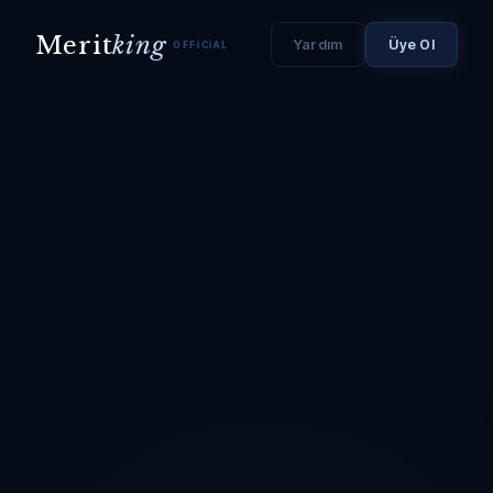
Merit
king
Yardım
Üye Ol
OFFICIAL