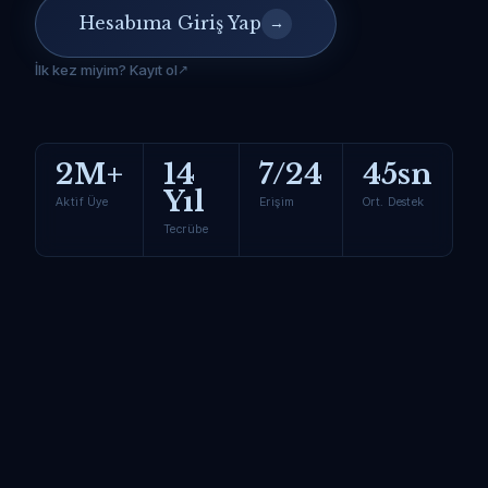
Hesabıma Giriş Yap
→
İlk kez miyim? Kayıt ol
2M+
14
7/24
45sn
Yıl
Aktif Üye
Erişim
Ort. Destek
Tecrübe