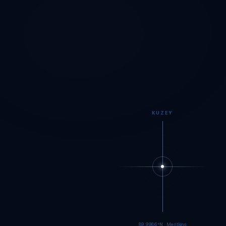
KUZEY
89.9983°N · Meritking