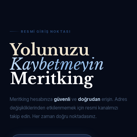
RESMI GIRIŞ NOKTASI
Yolunuzu
Kaybetmeyin
Meritking
Meritking hesabınıza
güvenli
ve
doğrudan
erişin. Adres
değişikliklerinden etkilenmemek için resmi kanalımızı
takip edin. Her zaman doğru noktadasınız.