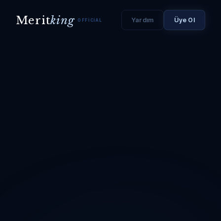
Merit
king
Yardım
Üye Ol
OFFICIAL