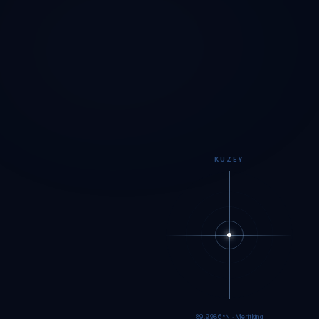
KUZEY
89.9984°N · Meritking