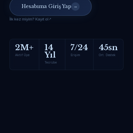
Hesabıma Giriş Yap
→
İlk kez miyim? Kayıt ol
2M+
14
7/24
45sn
Yıl
Aktif Üye
Erişim
Ort. Destek
Tecrübe