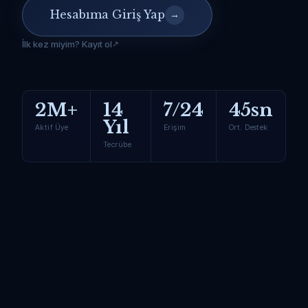
Hesabıma Giriş Yap
→
İlk kez miyim? Kayıt ol
2M+
14
7/24
45sn
Yıl
Aktif Üye
Erişim
Ort. Destek
Tecrübe