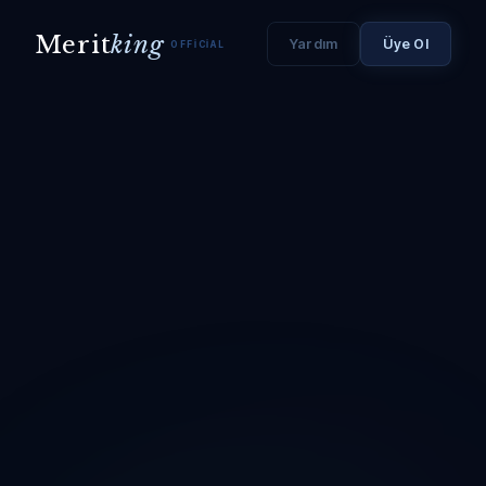
Merit
king
Yardım
Üye Ol
OFFICIAL