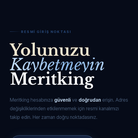
RESMI GIRIŞ NOKTASI
Yolunuzu
Kaybetmeyin
Meritking
Meritking hesabınıza
güvenli
ve
doğrudan
erişin. Adres
değişikliklerinden etkilenmemek için resmi kanalımızı
takip edin. Her zaman doğru noktadasınız.