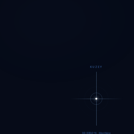
KUZEY
89.9983°N · Meritking