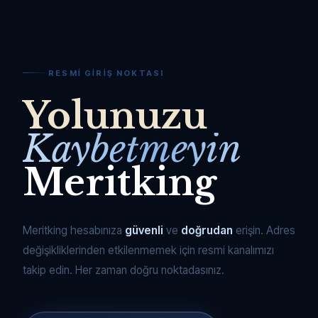
RESMI GIRIŞ NOKTASI
Yolunuzu
Kaybetmeyin
Meritking
Meritking hesabınıza
güvenli
ve
doğrudan
erişin. Adres
değişikliklerinden etkilenmemek için resmi kanalımızı
takip edin. Her zaman doğru noktadasınız.