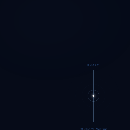
KUZEY
89.9983°N · Meritking