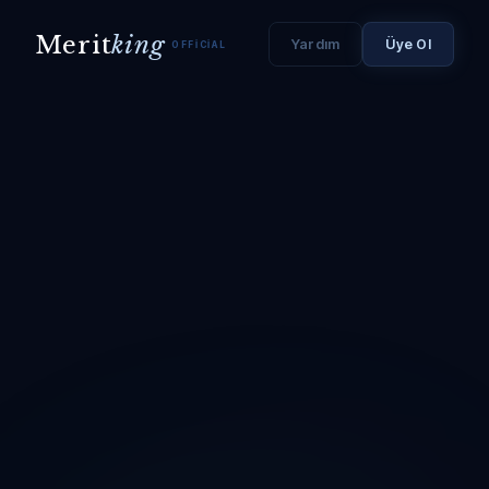
Merit
king
Yardım
Üye Ol
OFFICIAL