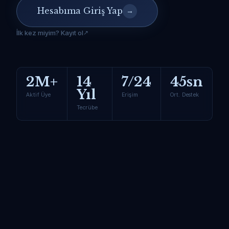
Hesabıma Giriş Yap
→
İlk kez miyim? Kayıt ol
2M+
14
7/24
45sn
Yıl
Aktif Üye
Erişim
Ort. Destek
Tecrübe