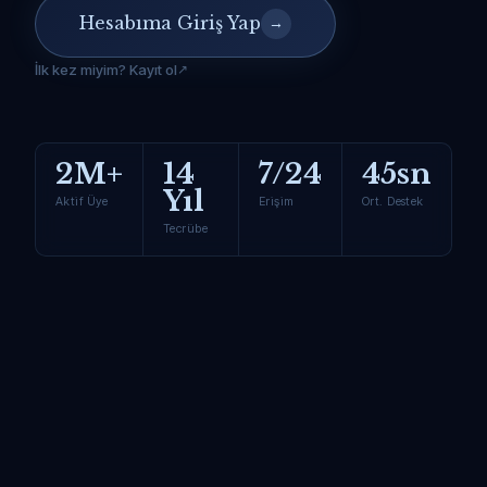
Hesabıma Giriş Yap
→
İlk kez miyim? Kayıt ol
2M+
14
7/24
45sn
Yıl
Aktif Üye
Erişim
Ort. Destek
Tecrübe