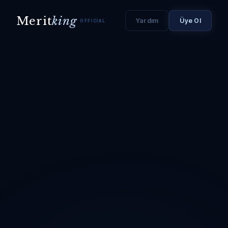
Merit
king
Yardım
Üye Ol
OFFICIAL