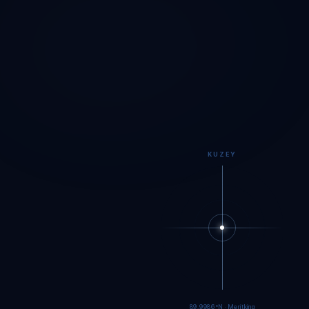
KUZEY
89.9984°N · Meritking