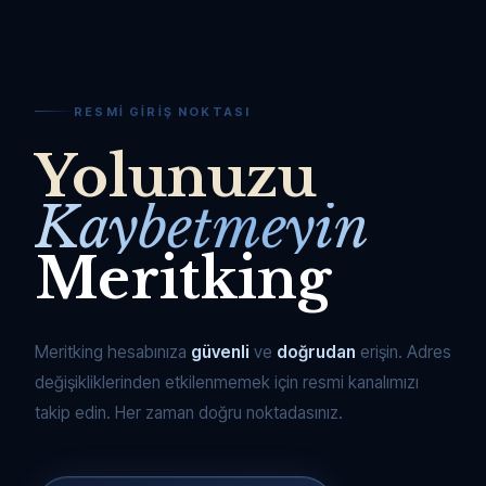
RESMI GIRIŞ NOKTASI
Yolunuzu
Kaybetmeyin
Meritking
Meritking hesabınıza
güvenli
ve
doğrudan
erişin. Adres
değişikliklerinden etkilenmemek için resmi kanalımızı
takip edin. Her zaman doğru noktadasınız.