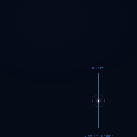
KUZEY
89.9984°N · Meritking