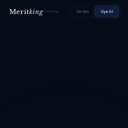
Merit
king
Yardım
Üye Ol
OFFICIAL