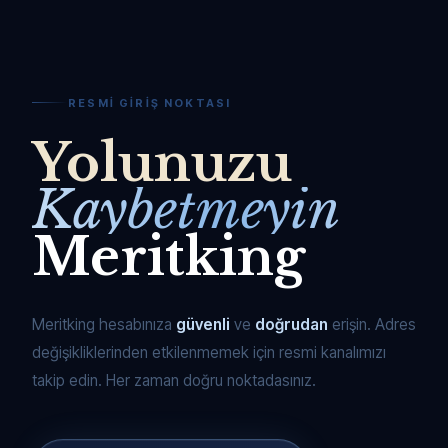
RESMI GIRIŞ NOKTASI
Yolunuzu
Kaybetmeyin
Meritking
Meritking hesabınıza
güvenli
ve
doğrudan
erişin. Adres
değişikliklerinden etkilenmemek için resmi kanalımızı
takip edin. Her zaman doğru noktadasınız.