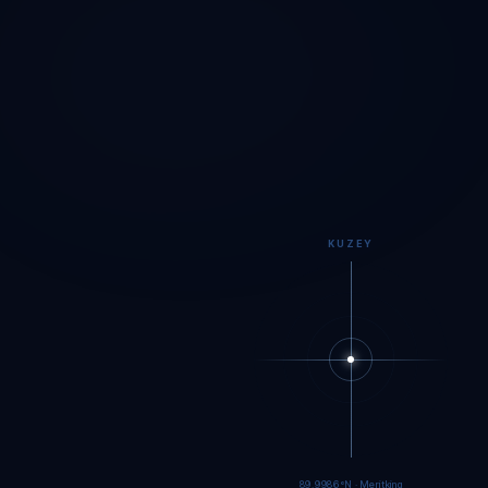
KUZEY
89.9984°N · Meritking