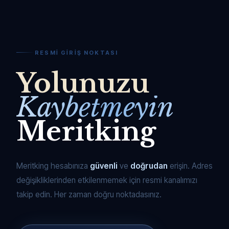
RESMI GIRIŞ NOKTASI
Yolunuzu
Kaybetmeyin
Meritking
Meritking hesabınıza
güvenli
ve
doğrudan
erişin. Adres
değişikliklerinden etkilenmemek için resmi kanalımızı
takip edin. Her zaman doğru noktadasınız.