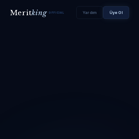
Merit
king
Yardım
Üye Ol
OFFICIAL