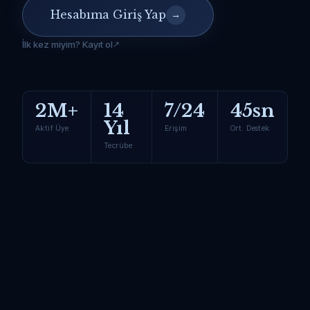
Hesabıma Giriş Yap
→
İlk kez miyim? Kayıt ol
2M+
14
7/24
45sn
Yıl
Aktif Üye
Erişim
Ort. Destek
Tecrübe