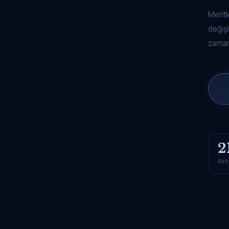
Merit
değişi
zaman
2
Akti