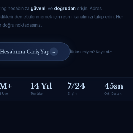
king hesabınıza
güvenli
ve
doğrudan
erişin. Adres
kliklerinden etkilenmemek için resmi kanalımızı takip edin. Her
 doğru noktadasınız.
Hesabıma Giriş Yap
→
İlk kez miyim? Kayıt ol
M+
14 Yıl
7/24
45sn
f Üye
Tecrübe
Erişim
Ort. Destek