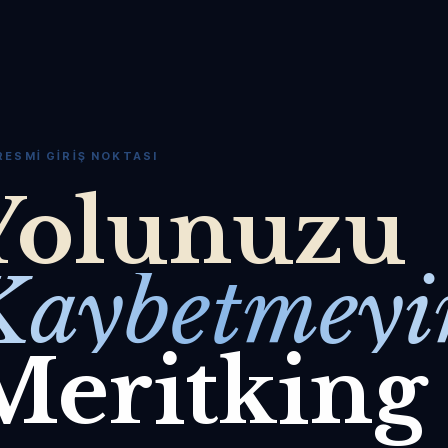
RESMI GIRIŞ NOKTASI
Yolunuzu
Kaybetmeyi
Meritking