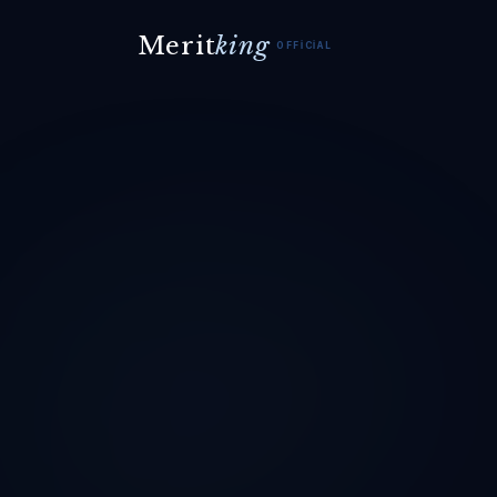
Merit
king
OFFICIAL