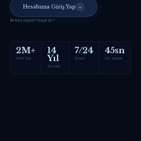
Hesabıma Giriş Yap
→
İlk kez miyim? Kayıt ol
2M+
14
7/24
45sn
Yıl
Aktif Üye
Erişim
Ort. Destek
Tecrübe