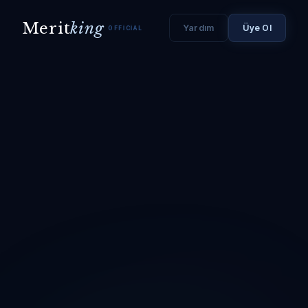
Merit
king
Yardım
Üye Ol
OFFICIAL