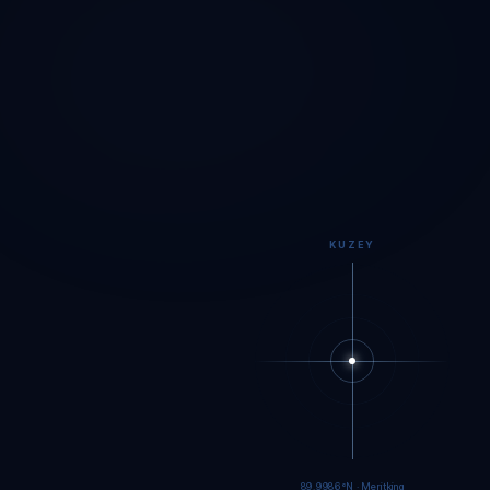
KUZEY
89.9983°N · Meritking