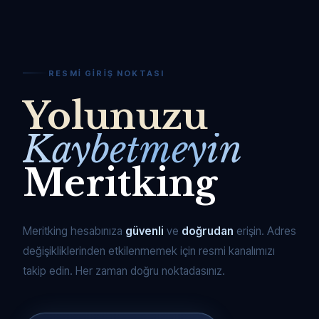
RESMI GIRIŞ NOKTASI
Yolunuzu
Kaybetmeyin
Meritking
Meritking hesabınıza
güvenli
ve
doğrudan
erişin. Adres
değişikliklerinden etkilenmemek için resmi kanalımızı
takip edin. Her zaman doğru noktadasınız.