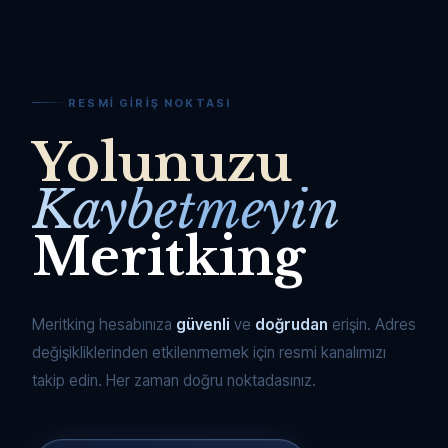
RESMI GIRIŞ NOKTASI
Yolunuzu
Kaybetmeyin
Meritking
Meritking hesabınıza
güvenli
ve
doğrudan
erişin. Adres
değişikliklerinden etkilenmemek için resmi kanalımızı
takip edin. Her zaman doğru noktadasınız.