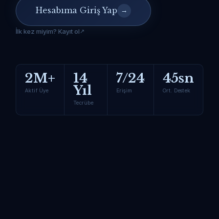
Hesabıma Giriş Yap
→
İlk kez miyim? Kayıt ol
2M+
14
7/24
45sn
Yıl
Aktif Üye
Erişim
Ort. Destek
Tecrübe