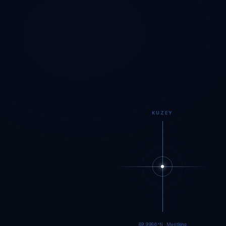
KUZEY
89.9984°N · Meritking