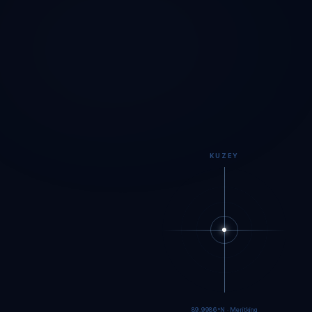
KUZEY
89.9983°N · Meritking