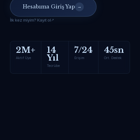
Hesabıma Giriş Yap
→
İlk kez miyim? Kayıt ol
2M+
14
7/24
45sn
Yıl
Aktif Üye
Erişim
Ort. Destek
Tecrübe