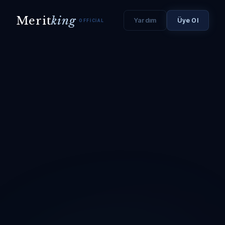
Merit
king
Yardım
Üye Ol
OFFICIAL