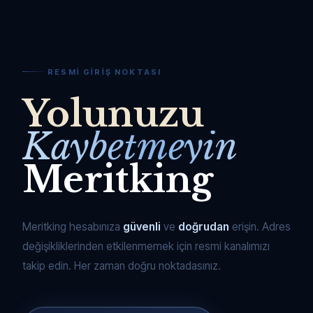
RESMI GIRIŞ NOKTASI
Yolunuzu
Kaybetmeyin
Meritking
Meritking hesabınıza
güvenli
ve
doğrudan
erişin. Adres
değişikliklerinden etkilenmemek için resmi kanalımızı
takip edin. Her zaman doğru noktadasınız.