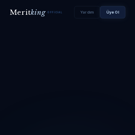
Merit
king
Yardım
Üye Ol
OFFICIAL