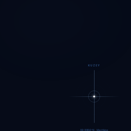
KUZEY
89.9984°N · Meritking