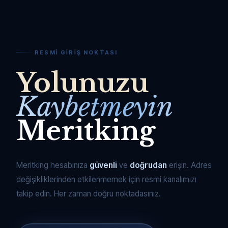
RESMI GIRIŞ NOKTASI
Yolunuzu
Kaybetmeyin
Meritking
Meritking hesabınıza
güvenli
ve
doğrudan
erişin. Adres
değişikliklerinden etkilenmemek için resmi kanalımızı
takip edin. Her zaman doğru noktadasınız.