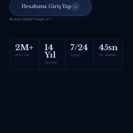
Hesabıma Giriş Yap
→
İlk kez miyim? Kayıt ol
2M+
14
7/24
45sn
Yıl
Aktif Üye
Erişim
Ort. Destek
Tecrübe