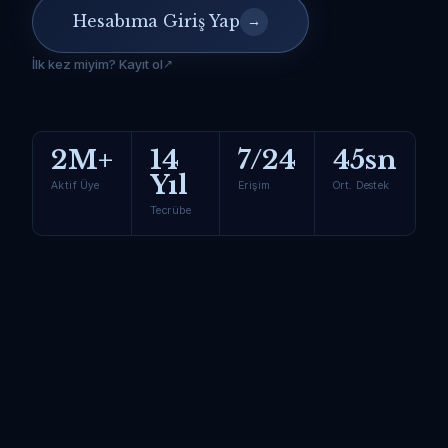
Hesabıma Giriş Yap
→
İlk kez miyim? Kayıt ol
2M+
14
7/24
45sn
Yıl
Aktif Üye
Erişim
Ort. Destek
Tecrübe