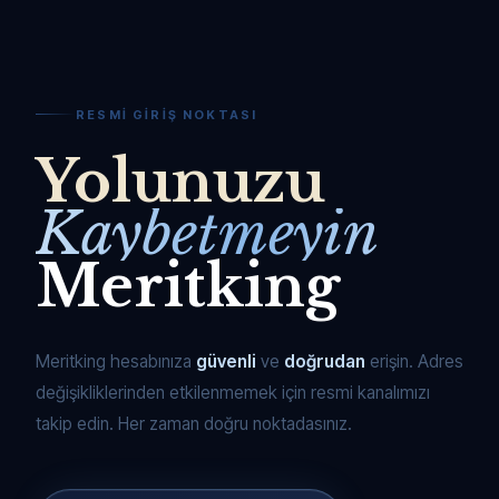
RESMI GIRIŞ NOKTASI
Yolunuzu
Kaybetmeyin
Meritking
Meritking hesabınıza
güvenli
ve
doğrudan
erişin. Adres
değişikliklerinden etkilenmemek için resmi kanalımızı
takip edin. Her zaman doğru noktadasınız.