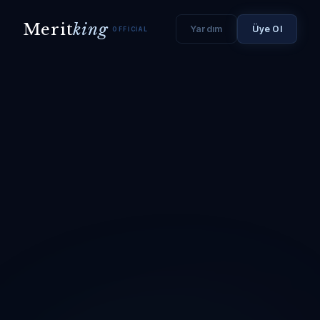
Merit
king
Yardım
Üye Ol
OFFICIAL