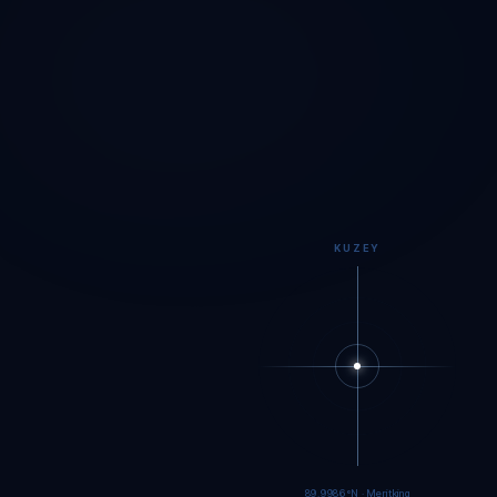
KUZEY
89.9984°N · Meritking