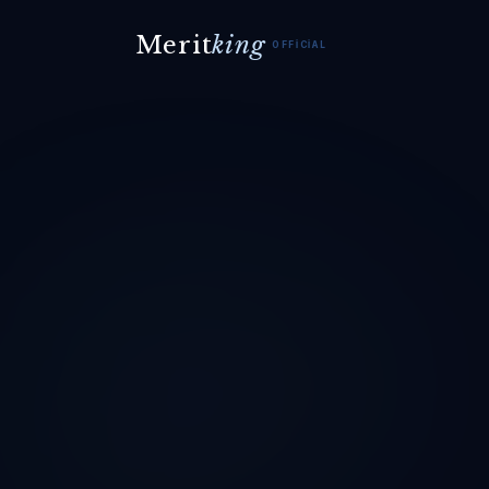
Merit
king
OFFICIAL