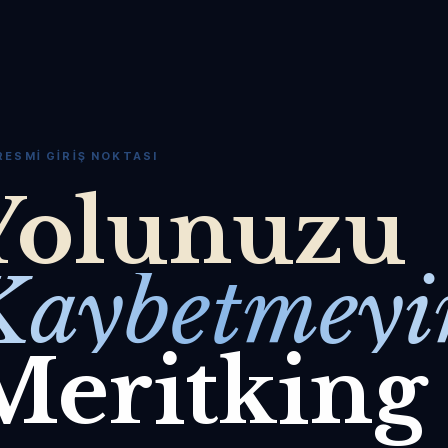
RESMI GIRIŞ NOKTASI
Yolunuzu
Kaybetmeyi
Meritking