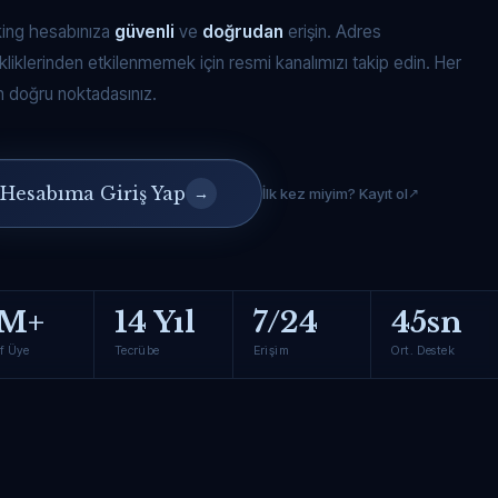
king hesabınıza
güvenli
ve
doğrudan
erişin. Adres
kliklerinden etkilenmemek için resmi kanalımızı takip edin. Her
 doğru noktadasınız.
Hesabıma Giriş Yap
→
İlk kez miyim? Kayıt ol
M+
14 Yıl
7/24
45sn
f Üye
Tecrübe
Erişim
Ort. Destek