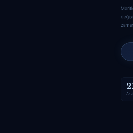
Merit
değişi
zaman
2
Akti