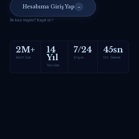
Hesabıma Giriş Yap
→
İlk kez miyim? Kayıt ol
2M+
14
7/24
45sn
Yıl
Aktif Üye
Erişim
Ort. Destek
Tecrübe