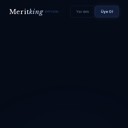
Merit
king
Yardım
Üye Ol
OFFICIAL