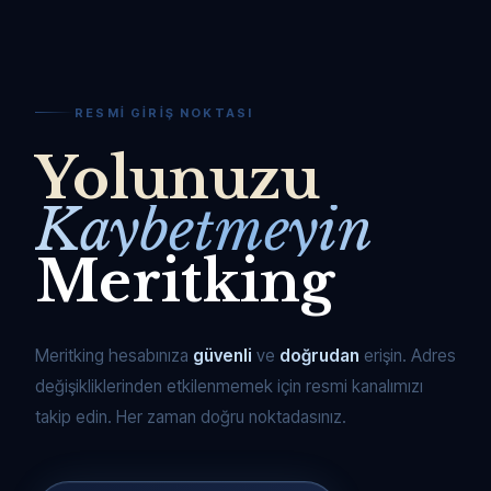
RESMI GIRIŞ NOKTASI
Yolunuzu
Kaybetmeyin
Meritking
Meritking hesabınıza
güvenli
ve
doğrudan
erişin. Adres
değişikliklerinden etkilenmemek için resmi kanalımızı
takip edin. Her zaman doğru noktadasınız.