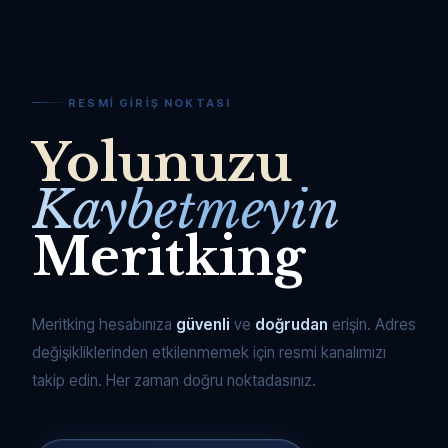
RESMI GIRIŞ NOKTASI
Yolunuzu
Kaybetmeyin
Meritking
Meritking hesabınıza
güvenli
ve
doğrudan
erişin. Adres
değişikliklerinden etkilenmemek için resmi kanalımızı
takip edin. Her zaman doğru noktadasınız.