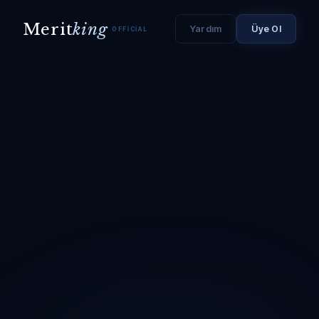
Merit
king
Yardım
Üye Ol
OFFICIAL