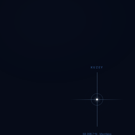
KUZEY
89.9984°N · Meritking