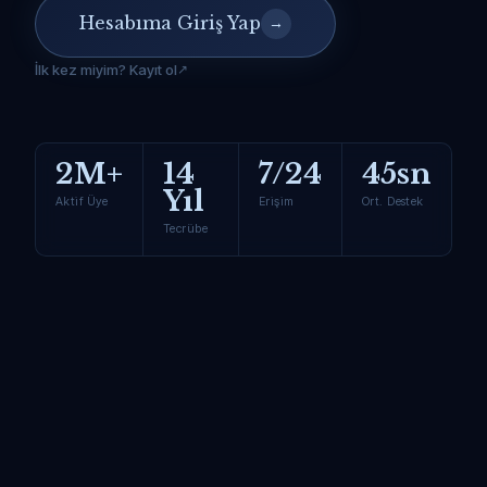
Hesabıma Giriş Yap
→
İlk kez miyim? Kayıt ol
2M+
14
7/24
45sn
Yıl
Aktif Üye
Erişim
Ort. Destek
Tecrübe