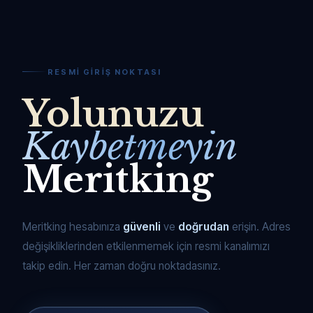
RESMI GIRIŞ NOKTASI
Yolunuzu
Kaybetmeyin
Meritking
Meritking hesabınıza
güvenli
ve
doğrudan
erişin. Adres
değişikliklerinden etkilenmemek için resmi kanalımızı
takip edin. Her zaman doğru noktadasınız.