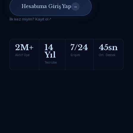
Hesabıma Giriş Yap
→
İlk kez miyim? Kayıt ol
2M+
14
7/24
45sn
Yıl
Aktif Üye
Erişim
Ort. Destek
Tecrübe