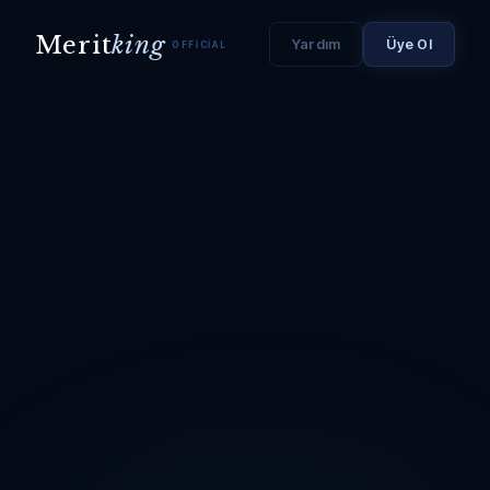
Merit
king
Yardım
Üye Ol
OFFICIAL