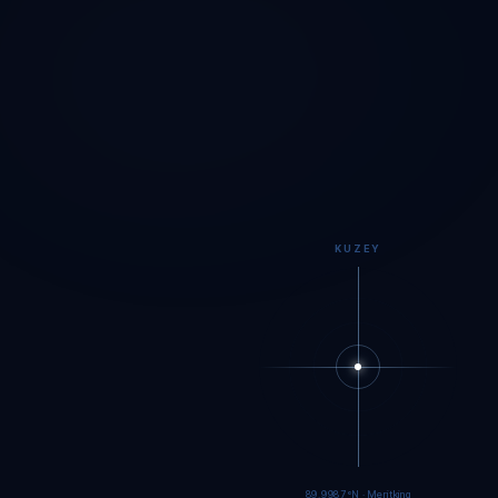
KUZEY
89.9984°N · Meritking