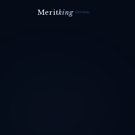
Merit
king
OFFICIAL