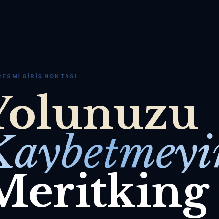
RESMI GIRIŞ NOKTASI
Yolunuzu
Kaybetmeyi
Meritking