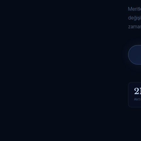
Merit
değişi
zaman
2
Akti