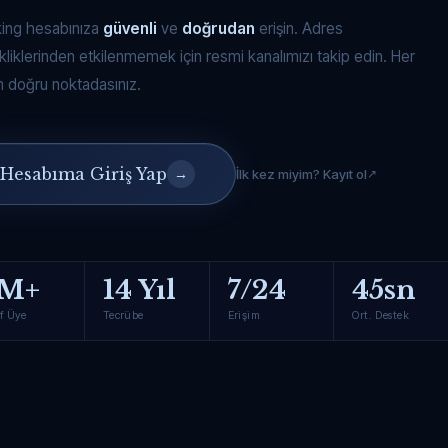
king hesabınıza
güvenli
ve
doğrudan
erişin. Adres
kliklerinden etkilenmemek için resmi kanalımızı takip edin. Her
 doğru noktadasınız.
Hesabıma Giriş Yap
→
İlk kez miyim? Kayıt ol
M+
14 Yıl
7/24
45sn
f Üye
Tecrübe
Erişim
Ort. Destek