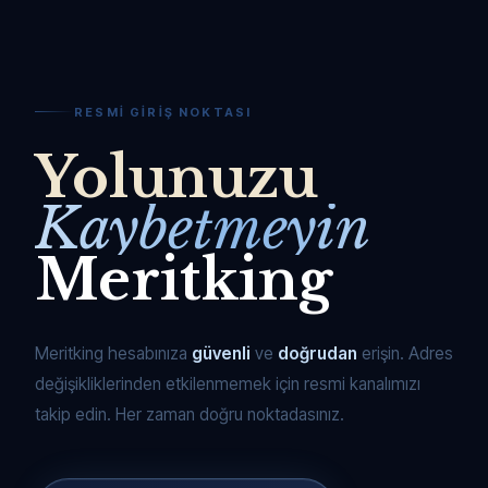
RESMI GIRIŞ NOKTASI
Yolunuzu
Kaybetmeyin
Meritking
Meritking hesabınıza
güvenli
ve
doğrudan
erişin. Adres
değişikliklerinden etkilenmemek için resmi kanalımızı
takip edin. Her zaman doğru noktadasınız.