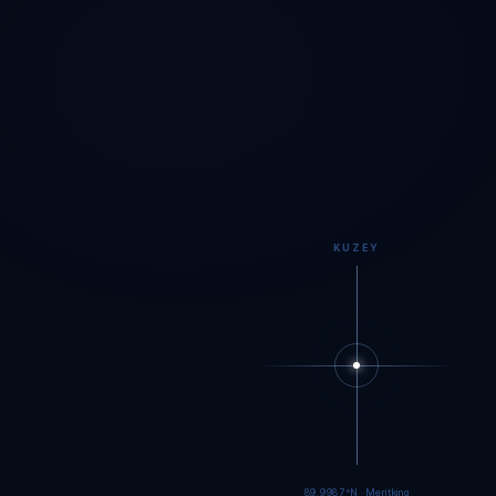
KUZEY
89.9984°N · Meritking