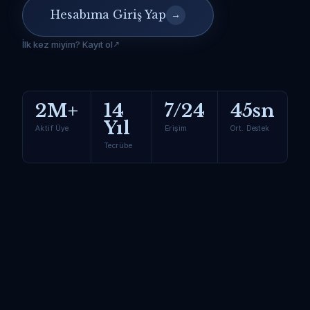
Hesabıma Giriş Yap
→
İlk kez miyim? Kayıt ol
2M+
14
7/24
45sn
Yıl
Aktif Üye
Erişim
Ort. Destek
Tecrübe