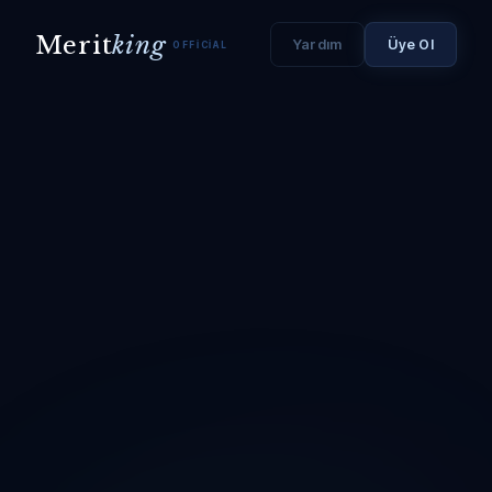
Merit
king
Yardım
Üye Ol
OFFICIAL